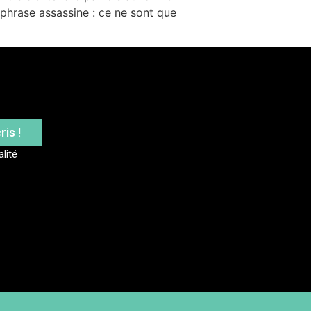
 phrase assassine : ce ne sont que
ris !
alité