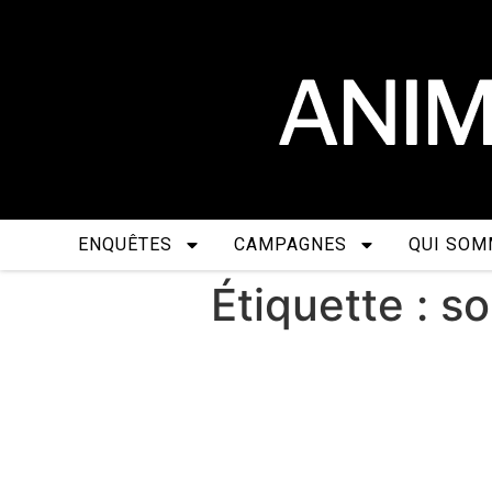
ENQUÊTES
CAMPAGNES
QUI SOM
Étiquette :
so
À l’égard du plus