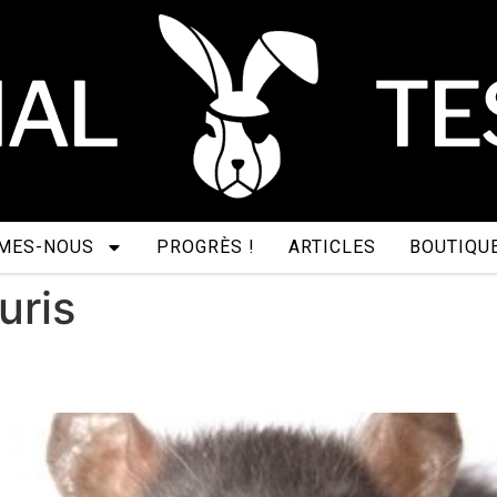
MES-NOUS
PROGRÈS !
ARTICLES
BOUTIQU
uris
 petit