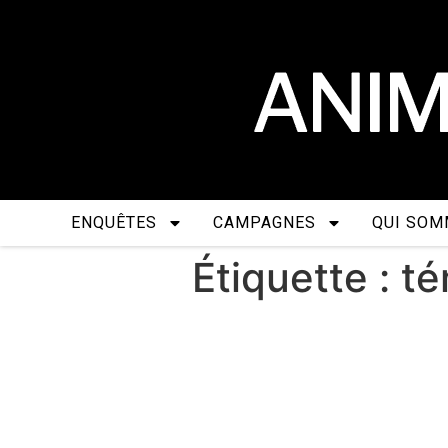
ENQUÊTES
CAMPAGNES
QUI SOM
Étiquette :
té
À l’égard du plus