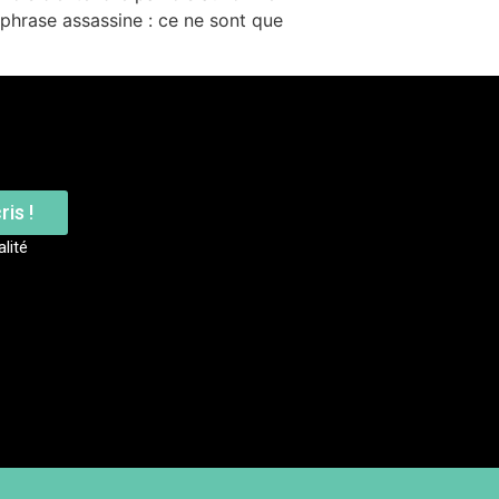
 phrase assassine : ce ne sont que
ris !
alité