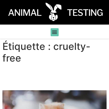
Étiquette :
cruelty-
free
Guide pratique des produits
cosmétiques cruelty-free