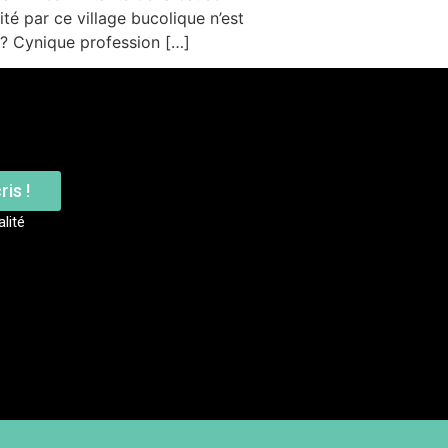
té par ce village bucolique n’est
n ? Cynique profession […]
ris !
alité