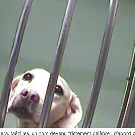
vera. Mézilles, un nom devenu tristement célèbre : d’abord p