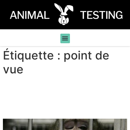
Étiquette :
point de
vue
Ouvrir les portes des
laboratoires : louable ou
pernicieux ?