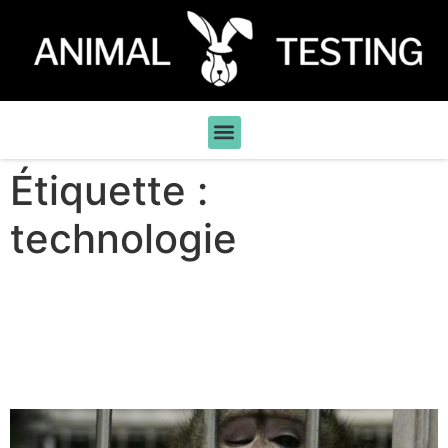
Étiquette :
technologie
Ouvrir les portes des
laboratoires : louable ou
pernicieux ?