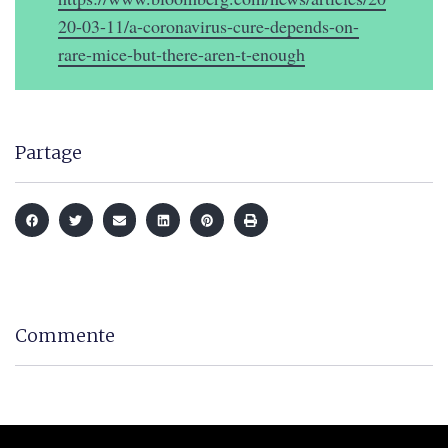
20-03-11/a-coronavirus-cure-depends-on-
rare-mice-but-there-aren-t-enough
Partage
Commente