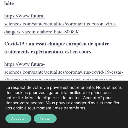
hâte
https://www.futura-
sciences.com/sante/actualites/coronavirus-coronavirus-
dangers-vaccin-elabore-hate-80089/
Covid-19 : un essai clinique européen de quatre
traitements expérimentaux est en cours
https://www.futura-
sciences.com/sante/actualites/coronavirus-covid-19-essai-
clinique-europeen-quatre-traitements-experimentaux-
cours-80186/
Le respect de votre vie privée est notre priorité. Nous utilisons
des cookies pour vous garantir la meilleure expérience sur
notre site. Merci de cliquer sur le bouton "Accepter" pour
Chloroquine et Covid-19 : que faut-il en penser ?
donner votre accord. Vous pouvez changer d’avis et modifier
vos choix à tout moment :
mes paramètres
.
https://www.futura-
Accepter
Rejeter
sciences.com/sante/actualites/coronavirus-chloroquine-
covid-19-faut-il-penser-80151/