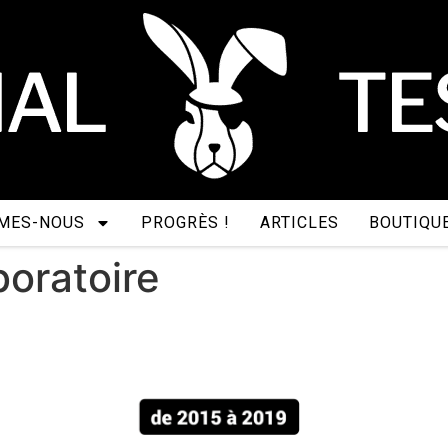
MES-NOUS
PROGRÈS !
ARTICLES
BOUTIQU
boratoire
es ? De quoi s’agit-il ?