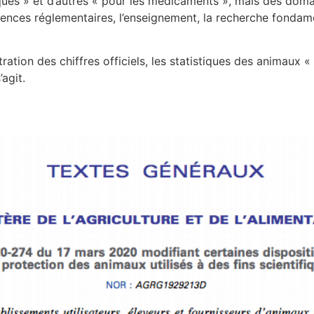
ues » et d’autres « pour les médicaments », mais des domai
igences réglementaires, l’enseignement, la recherche fondam
ation des chiffres officiels, les statistiques des animaux « u
agit.
uveau décret : ce qu’il faut s