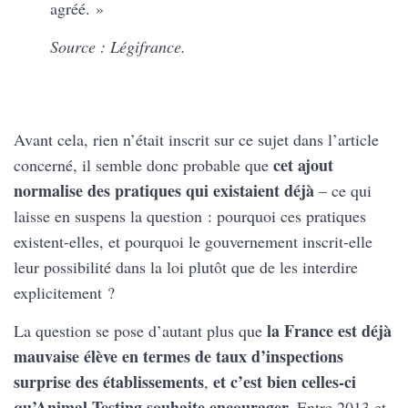
agréé. »
Source : Légifrance.
https://www.legifrance.gouv.fr/eli/decret/2020/
3/17/2020-274/jo/article_1
Avant cela, rien n’était inscrit sur ce sujet dans l’article
cet ajout
concerné, il semble donc probable que
normalise des pratiques qui existaient déjà
– ce qui
laisse en suspens la question : pourquoi ces pratiques
existent-elles, et pourquoi le gouvernement inscrit-elle
leur possibilité dans la loi plutôt que de les interdire
explicitement ?
la France est déjà
La question se pose d’autant plus que
mauvaise élève en termes de taux d’inspections
surprise des établissements
et c’est bien celles-ci
,
qu’Animal Testing souhaite encourager.
Entre 2013 et