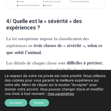
4/ Quelle est la « sévérité » des
expériences ?
La loi européenne impose la classification des
trois classes de « sévérité », selon ce
expériences en
que subit l’animal.
difficiles à préciser
Les détails de chaque classe sont
,
mais on peut se représenter l’échelle des sévérités en
partant de l’inconfort généré par une prise de sang
Le respect de votre vie privée est notre priorité. Nous utilisons
des cookies pour vous garantir la meilleure expérience sur
(exemple de procédure « légère ») pour aller jusqu’à
notre site. Merci de cliquer sur le bouton "Accepter" pour
donner votre accord. Vous pouvez changer d’avis et modifier
l’inoculation d’une maladie grave, dégénérative, voire
vos choix à tout moment :
mes paramètres
.
mortelle, avec laquelle l’animal devra vivre pendant
Accepter
Rejeter
plusieurs jours, voire plusieurs mois ou plusieurs